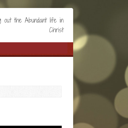
the Abundant life in
Christ