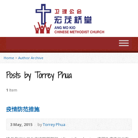
Home
>
Author Archive
Posts by Torrey Phua
1
Item
疫情防范措施
3 May, 2015
by
Torrey Phua